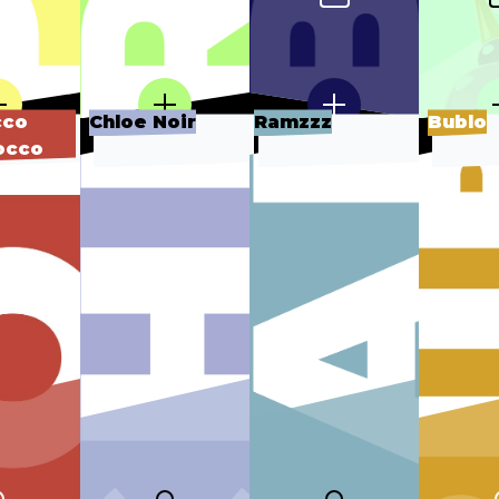
cco
Chloe Noir
Ramzzz
Bublo
occo