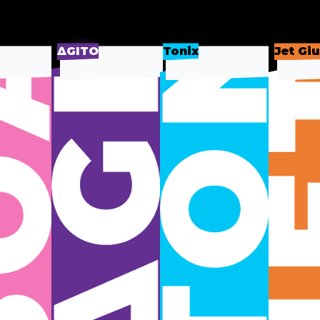
∆GITO
Tonix
Jet Giu