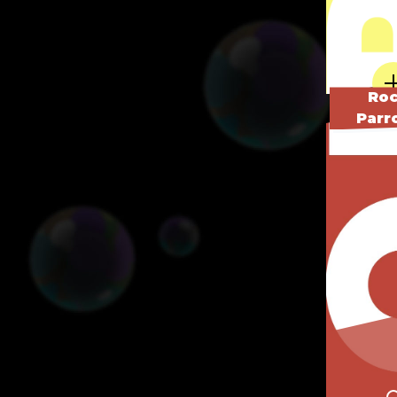
Ro
Parr