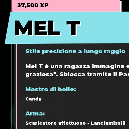
37,500 XP
MEL T
MEL T
Stile precisione a lungo raggio
Mel T è una ragazza immagine e
graziosa". Sblocca tramite il Pa
Mostro di bolle:
Candy
Arma:
Scaricatore affettuoso - Lanciamissili