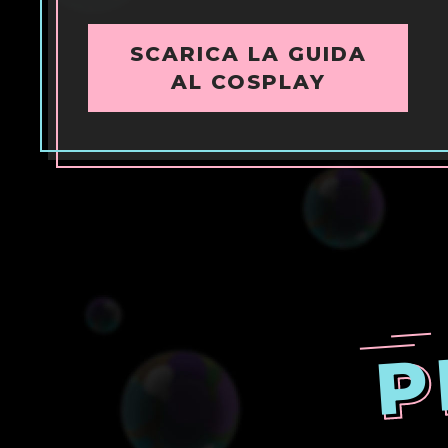
SCARICA LA GUIDA
AL COSPLAY
P
P
P