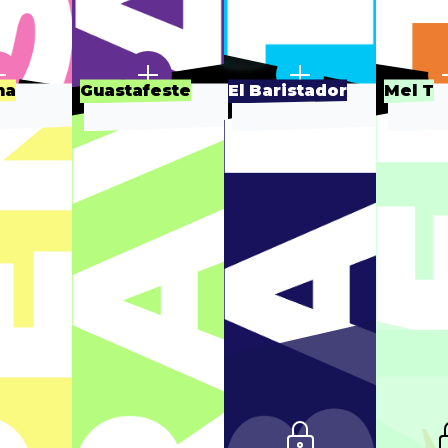
na
Guastafeste
El Baristador
Mel T